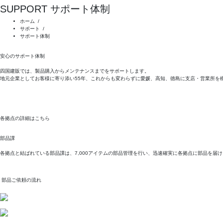
SUPPORT
サポート体制
ホーム
/
サポート
/
サポート体制
安心のサポート体制
四国建販では、製品購入からメンテナンスまでをサポートします。
地元企業としてお客様に寄り添い55年、これからも変わらずに愛媛、高知、徳島に支店・営業所を
各拠点の詳細はこちら
部品課
各拠点と結ばれている部品課は、7,000アイテムの部品管理を行い、迅速確実に各拠点に部品を
部品ご依頼の流れ