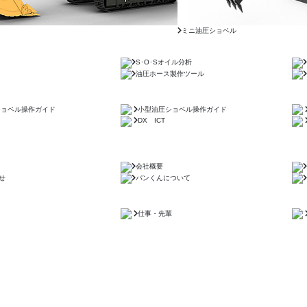
ミニ油圧ショベル
S･O･Sオイル分析
油圧ホース製作ツール
ショベル操作ガイド
小型油圧ショベル操作ガイド
DX ICT
会社概要
せ
パンくんについて
仕事・先輩