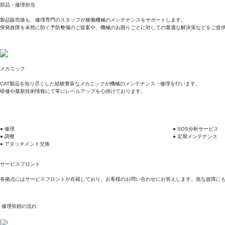
部品・修理担当
製品販売後も、修理専門のスタッフが稼働機械のメンテナンスをサポートします。
突発故障を未然に防ぐ予防整備のご提案や、機械のお困りごとに対しての最適な解決策などをご提
メカニック
CAT製品を知り尽くした経験豊富なメカニックが機械のメンテナンス・修理を行います。
研修や最新技術情報にて常にレベルアップを心掛けております。
● 修理
● SOS分析サービス
● 調整
● 定期メンテナンス
● アタッチメント交換
サービスフロント
各拠点にはサービスフロントが在籍しており、お客様のお問い合わせにお答えします。急な故障に
修理依頼の流れ