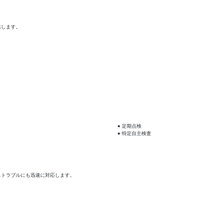
供します。
● 定期点検
● 特定自主検査
もトラブルにも迅速に対応します。