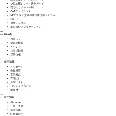
小型油圧ショベル操作ガイド
安心のサポート体制
CATファイナンス
NETIS 国土交通省新技術提供システム
DX ICT
建機レンタル
車両管理アプリケーション
NEWS
お知らせ
新製品情報
イベント
お客様情報
採用情報
企業情報
メッセージ
会社概要
営業拠点
DX推進
お問い合わせ
パンくんについて
動画コーナー
採用情報
About us
仕事・先輩
新卒採用
経験者採用