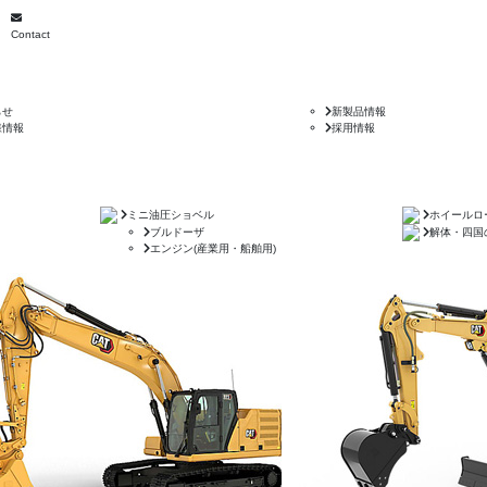
Contact
らせ
新製品情報
様情報
採用情報
ミニ油圧ショベル
ホイールロ
ブルドーザ
解体・四国
エンジン(産業用・船舶用)