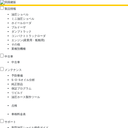
製品情報
油圧ショベル
ミニ油圧ショベル
ホイールローダ
ブルドーザ
ダンプトラック
コンパクトトラックローダ
エンジン(産業用・船舶用)
その他
業種別機種
中古車
中古車
メンテナンス
予防整備
S･O･Sオイル分析
純正部品
保証プログラム
リビルド
油圧ホース製作ツール
点検
車検料金表
サポート
新型油圧ショベル操作ガイド