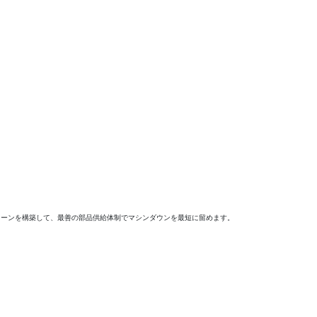
ェーンを構築して、最善の部品供給体制でマシンダウンを最短に留めます。