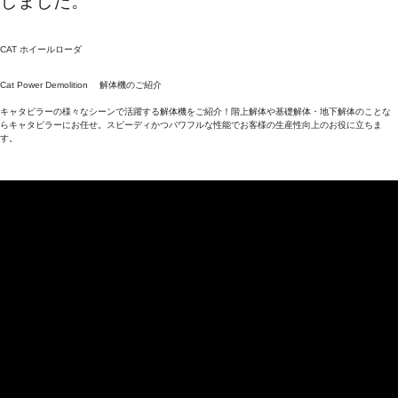
しました。
CAT ホイールローダ
Cat Power Demolition 解体機のご紹介
キャタピラーの様々なシーンで活躍する解体機をご紹介！階上解体や基礎解体・地下解体のことな
らキャタピラーにお任せ。スピーディかつパワフルな性能でお客様の生産性向上のお役に立ちま
す。