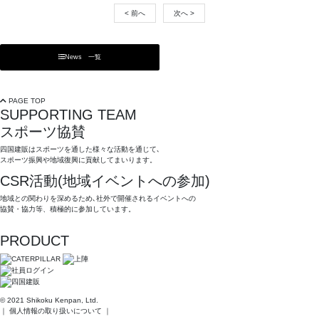
< 前へ
次へ >
News 一覧
PAGE TOP
SUPPORTING TEAM
スポーツ協賛
四国建販はスポーツを通した様々な活動を通じて､
スポーツ振興や地域復興に貢献してまいります。
CSR活動(地域イベントへの参加)
地域との関わりを深めるため､社外で開催されるイベントへの
協賛・協力等、積極的に参加しています。
PRODUCT
© 2021 Shikoku Kenpan, Ltd.
｜
個人情報の取り扱いについて
｜