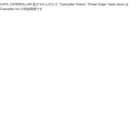
CAT®, CATERPILLAR 及びそれらのロゴ, “Caterpillar Yellow”, “Power Edge” trade dress は
Caterpillar Inc.の登録商標です