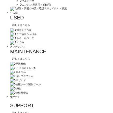
ブルドーザ
エンジン(産業用・船舶用)
解体・四国の林業・環境＆リサイクル・農業
中古車
USED
詳しくはこちら
油圧ショベル
ミニ油圧ショベル
ホイールローダ
その他
メンテナンス
MAINTENANCE
詳しくはこちら
予防整備
S･O･Sオイル分析
純正部品
保証プログラム
リビルド
油圧ホース製作ツール
点検
車検料金表
サポート
SUPPORT
詳しくはこちら