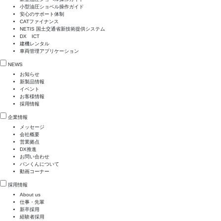
小型油圧ショベル操作ガイド
安心のサポート体制
CATファイナンス
NETIS 国土交通省新技術提供システム
DX ICT
建機レンタル
車両管理アプリケーション
NEWS
お知らせ
新製品情報
イベント
お客様情報
採用情報
企業情報
メッセージ
会社概要
営業拠点
DX推進
お問い合わせ
パンくんについて
動画コーナー
採用情報
About us
仕事・先輩
新卒採用
経験者採用