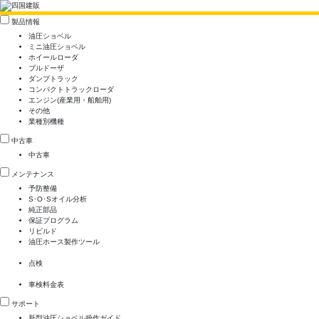
製品情報
油圧ショベル
ミニ油圧ショベル
ホイールローダ
ブルドーザ
ダンプトラック
コンパクトトラックローダ
エンジン(産業用・船舶用)
その他
業種別機種
中古車
中古車
メンテナンス
予防整備
S･O･Sオイル分析
純正部品
保証プログラム
リビルド
油圧ホース製作ツール
点検
車検料金表
サポート
新型油圧ショベル操作ガイド