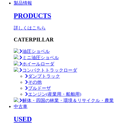
製品情報
PRODUCTS
詳しくはこちら
CATERPILLAR
油圧ショベル
ミニ油圧ショベル
ホイールローダ
コンパクトトラックローダ
ダンプトラック
その他
ブルドーザ
エンジン(産業用・船舶用)
解体・四国の林業・環境＆リサイクル・農業
中古車
USED