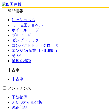
製品情報
油圧ショベル
ミニ油圧ショベル
ホイールローダ
ブルドーザ
ダンプトラック
コンパクトトラックローダ
エンジン(産業用・船舶用)
その他
業種別機種
中古車
中古車
メンテナンス
予防整備
S･O･Sオイル分析
純正部品