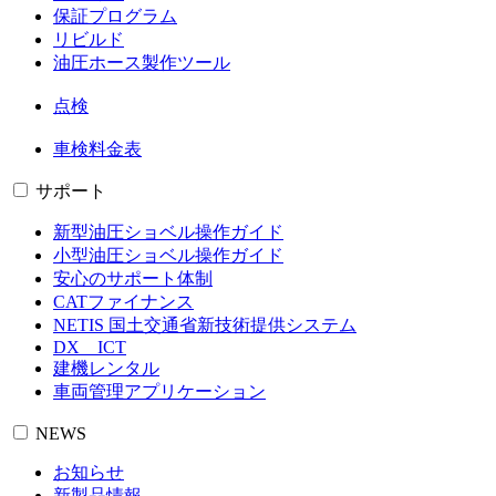
保証プログラム
リビルド
油圧ホース製作ツール
点検
車検料金表
サポート
新型油圧ショベル操作ガイド
小型油圧ショベル操作ガイド
安心のサポート体制
CATファイナンス
NETIS 国土交通省新技術提供システム
DX ICT
建機レンタル
車両管理アプリケーション
NEWS
お知らせ
新製品情報