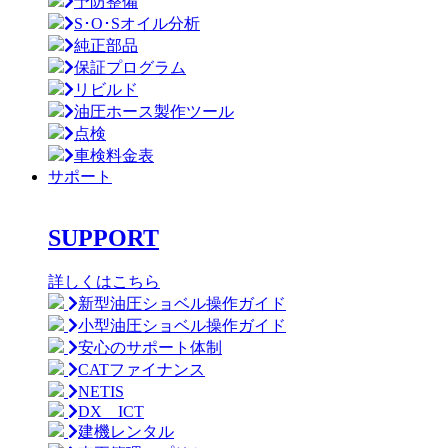
予防整備
S･O･Sオイル分析
純正部品
保証プログラム
リビルド
油圧ホース製作ツール
点検
車検料金表
サポート
SUPPORT
詳しくはこちら
新型油圧ショベル操作ガイド
小型油圧ショベル操作ガイド
安心のサポート体制
CATファイナンス
NETIS
DX ICT
建機レンタル