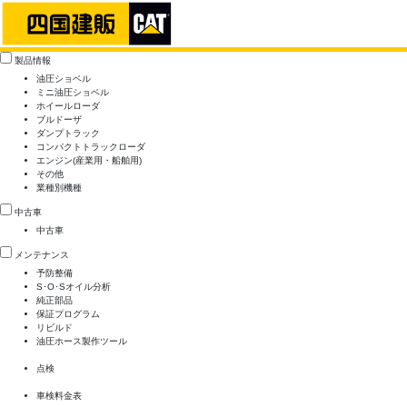
製品情報
油圧ショベル
ミニ油圧ショベル
ホイールローダ
ブルドーザ
ダンプトラック
コンパクトトラックローダ
エンジン(産業用・船舶用)
その他
業種別機種
中古車
中古車
メンテナンス
予防整備
S･O･Sオイル分析
純正部品
保証プログラム
リビルド
油圧ホース製作ツール
点検
車検料金表