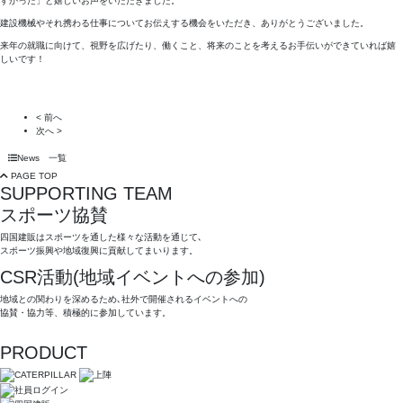
すかった」と嬉しいお声をいただきました。
建設機械やそれ携わる仕事についてお伝えする機会をいただき、ありがとうございました。
来年の就職に向けて、視野を広げたり、働くこと、将来のことを考えるお手伝いができていれば嬉
しいです！
< 前へ
次へ >
News 一覧
PAGE TOP
SUPPORTING TEAM
スポーツ協賛
四国建販はスポーツを通した様々な活動を通じて､
スポーツ振興や地域復興に貢献してまいります。
CSR活動(地域イベントへの参加)
地域との関わりを深めるため､社外で開催されるイベントへの
協賛・協力等、積極的に参加しています。
PRODUCT