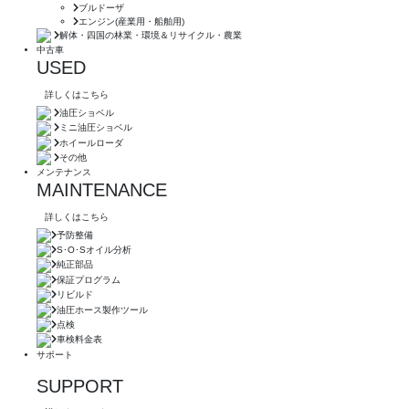
ブルドーザ
エンジン(産業用・船舶用)
解体・四国の林業・環境＆リサイクル・農業
中古車
USED
詳しくはこちら
油圧ショベル
ミニ油圧ショベル
ホイールローダ
その他
メンテナンス
MAINTENANCE
詳しくはこちら
予防整備
S･O･Sオイル分析
純正部品
保証プログラム
リビルド
油圧ホース製作ツール
点検
車検料金表
サポート
SUPPORT