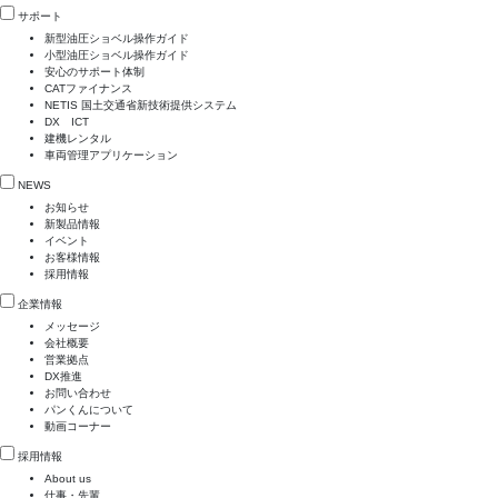
サポート
新型油圧ショベル操作ガイド
小型油圧ショベル操作ガイド
安心のサポート体制
CATファイナンス
NETIS 国土交通省新技術提供システム
DX ICT
建機レンタル
車両管理アプリケーション
NEWS
お知らせ
新製品情報
イベント
お客様情報
採用情報
企業情報
メッセージ
会社概要
営業拠点
DX推進
お問い合わせ
パンくんについて
動画コーナー
採用情報
About us
仕事・先輩