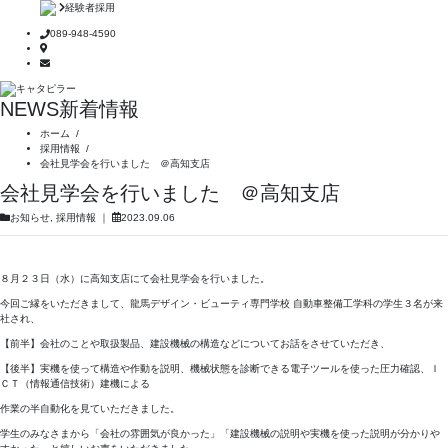
経験者採用
089-948-4590
NEWS
新着情報
ホーム
/
採用情報
/
会社見学会を行いました ＠高知支店
会社見学会を行いました ＠高知支店
お知らせ
,
採用情報
｜
2023.09.06
８月２３日（水）に高知支店にて会社見学会を行いました。
今回ご縁をいただきまして、龍馬デザイン・ビューティ専門学校 自動車整備工学科の学生３名が来
社され、
【前半】会社のことや取扱製品、建設機械の構造などについてお話をさせていただき、
【後半】実機を使って構造や作動を説明、機械状態を診断できる電子ツールを使った圧力確認、Ｉ
ＣＴ（情報通信技術）建機による
作業の半自動化を見ていただきました。
学生のみなさまから「会社の雰囲気が良かった」「建設機械の説明や実機を使った説明が分かりや