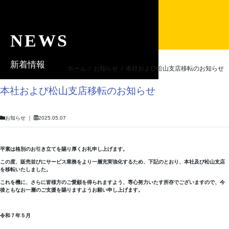
NEWS
新着情報
ホーム
/
お知らせ
/
本社および松山支店移転のお知らせ
本社および松山支店移転のお知らせ
お知らせ
｜
2025.05.07
平素は格別のお引き立てを賜り厚くお礼申し上げます。
この度、販売並びにサービス業務をより一層充実強化するため、下記のとおり、本社及び松山支店
を移転いたしました。
これを機に、さらに皆様方のご愛顧を得られますよう、専心努力いたす所存でございますので、今
後ともなお一層のご支援を賜りますようお願い申し上げます。
令和７年５月