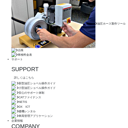
油圧ホース製作ツール
点検
車検料金表
サポート
SUPPORT
詳しくはこちら
新型油圧ショベル操作ガイド
小型油圧ショベル操作ガイド
安心のサポート体制
CATファイナンス
NETIS
DX ICT
建機レンタル
車両管理アプリケーション
企業情報
COMPANY