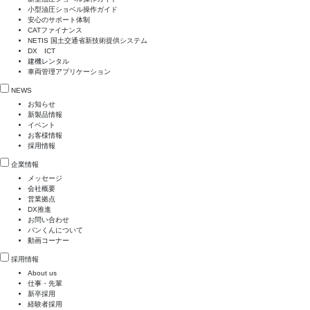
小型油圧ショベル操作ガイド
安心のサポート体制
CATファイナンス
NETIS 国土交通省新技術提供システム
DX ICT
建機レンタル
車両管理アプリケーション
NEWS
お知らせ
新製品情報
イベント
お客様情報
採用情報
企業情報
メッセージ
会社概要
営業拠点
DX推進
お問い合わせ
パンくんについて
動画コーナー
採用情報
About us
仕事・先輩
新卒採用
経験者採用