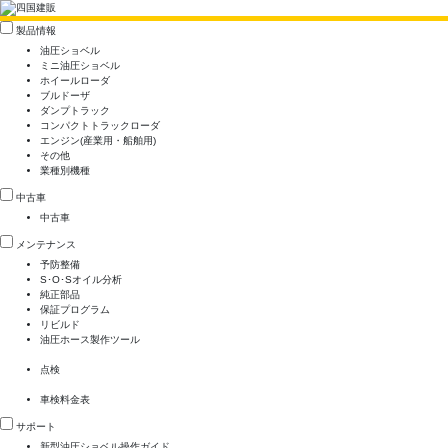
製品情報
油圧ショベル
ミニ油圧ショベル
ホイールローダ
ブルドーザ
ダンプトラック
コンパクトトラックローダ
エンジン(産業用・船舶用)
その他
業種別機種
中古車
中古車
メンテナンス
予防整備
S･O･Sオイル分析
純正部品
保証プログラム
リビルド
油圧ホース製作ツール
点検
車検料金表
サポート
新型油圧ショベル操作ガイド