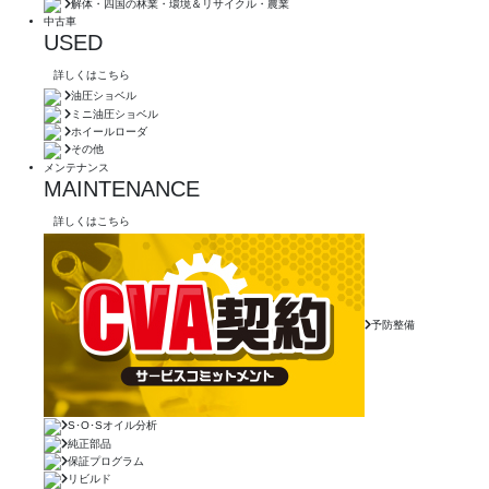
解体・四国の林業・環境＆リサイクル・農業
中古車
USED
詳しくはこちら
油圧ショベル
ミニ油圧ショベル
ホイールローダ
その他
メンテナンス
MAINTENANCE
詳しくはこちら
予防整備
S･O･Sオイル分析
純正部品
保証プログラム
リビルド