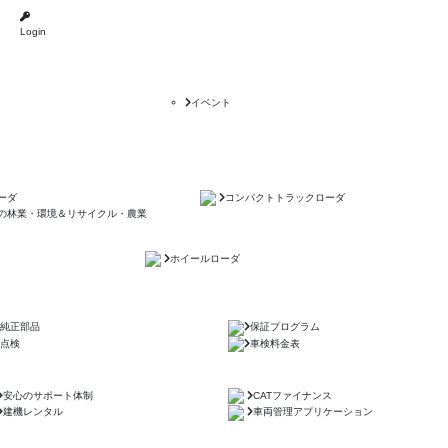
Login
イベント
ーダ
コンパクトトラックローダ
の林業・環境＆リサイクル・農業
ホイールローダ
純正部品
保証プログラム
点検
車検料金表
安心のサポート体制
CATファイナンス
建機レンタル
車両管理アプリケーション