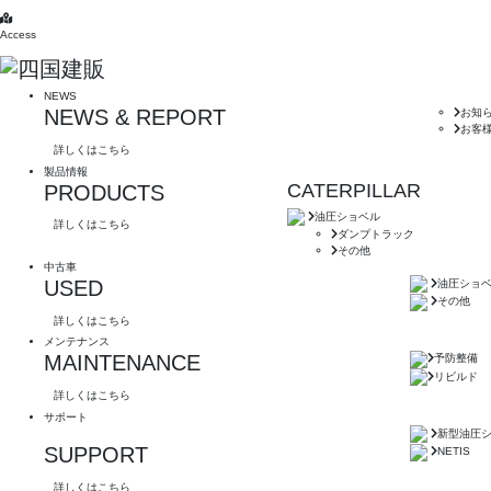
Access
NEWS
NEWS & REPORT
お知
お客
詳しくはこちら
製品情報
CATERPILLAR
PRODUCTS
油圧ショベル
詳しくはこちら
ダンプトラック
その他
中古車
USED
油圧ショ
その他
詳しくはこちら
メンテナンス
MAINTENANCE
予防整備
リビルド
詳しくはこちら
サポート
新型油圧
SUPPORT
NETIS
詳しくはこちら