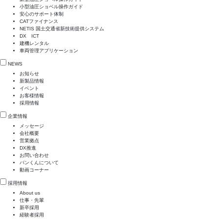
小型油圧ショベル操作ガイド
安心のサポート体制
CATファイナンス
NETIS 国土交通省新技術提供システム
DX ICT
建機レンタル
車両管理アプリケーション
NEWS
お知らせ
新製品情報
イベント
お客様情報
採用情報
企業情報
メッセージ
会社概要
営業拠点
DX推進
お問い合わせ
パンくんについて
動画コーナー
採用情報
About us
仕事・先輩
新卒採用
経験者採用