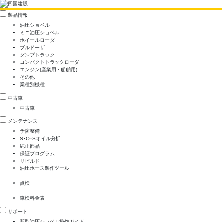
製品情報
油圧ショベル
ミニ油圧ショベル
ホイールローダ
ブルドーザ
ダンプトラック
コンパクトトラックローダ
エンジン(産業用・船舶用)
その他
業種別機種
中古車
中古車
メンテナンス
予防整備
S･O･Sオイル分析
純正部品
保証プログラム
リビルド
油圧ホース製作ツール
点検
車検料金表
サポート
新型油圧ショベル操作ガイド