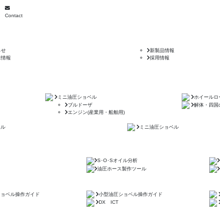
Contact
らせ
新製品情報
様情報
採用情報
ミニ油圧ショベル
ホイールロ
ブルドーザ
解体・四国
エンジン(産業用・船舶用)
ベル
ミニ油圧ショベル
S･O･Sオイル分析
油圧ホース製作ツール
ショベル操作ガイド
小型油圧ショベル操作ガイド
DX ICT