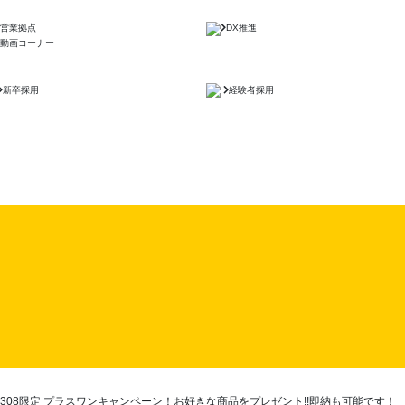
営業拠点
DX推進
動画コーナー
新卒採用
経験者採用
308限定 プラスワンキャンペーン！お好きな商品をプレゼント!!即納も可能です！