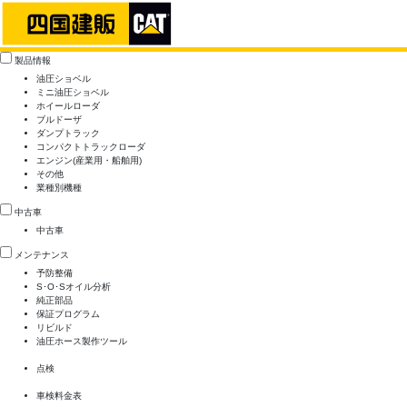
製品情報
油圧ショベル
ミニ油圧ショベル
ホイールローダ
ブルドーザ
ダンプトラック
コンパクトトラックローダ
エンジン(産業用・船舶用)
その他
業種別機種
中古車
中古車
メンテナンス
予防整備
S･O･Sオイル分析
純正部品
保証プログラム
リビルド
油圧ホース製作ツール
点検
車検料金表