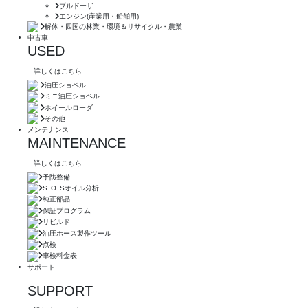
ブルドーザ
エンジン(産業用・船舶用)
解体・四国の林業・環境＆リサイクル・農業
中古車
USED
詳しくはこちら
油圧ショベル
ミニ油圧ショベル
ホイールローダ
その他
メンテナンス
MAINTENANCE
詳しくはこちら
予防整備
S･O･Sオイル分析
純正部品
保証プログラム
リビルド
油圧ホース製作ツール
点検
車検料金表
サポート
SUPPORT