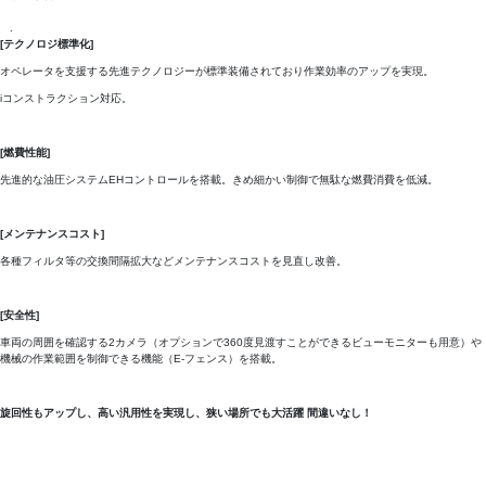
.
[
テクノロジ標準化
]
オペレータを支援する先進テクノロジーが標準装備されており作業効率のアップを実現。
iコンストラクション対応。
[
燃費性能
]
先進的な油圧システムEHコントロールを搭載。きめ細かい制御で無駄な燃費消費を低減。
[
メンテナンスコスト
]
各種フィルタ等の交換間隔拡大などメンテナンスコストを見直し改善。
[
安全性
]
車両の周囲を確認する2カメラ（オプションで360度見渡すことができるビューモニターも用意）や
機械の作業範囲を制御できる機能（E-フェンス）を搭載。
旋回性もアップし、高い汎用性を実現し、狭い場所でも大活躍 間違いなし！