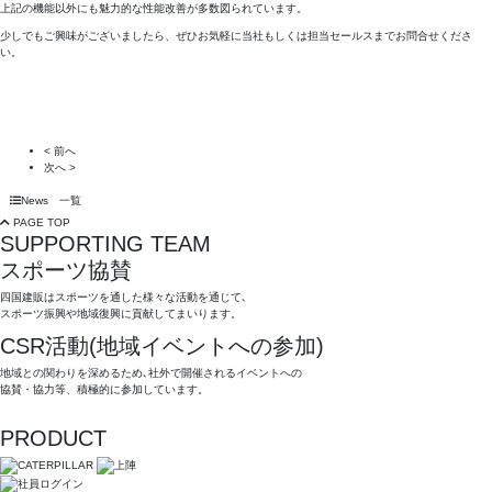
上記の機能以外にも魅力的な性能改善が多数図られています。
少しでもご興味がございましたら、ぜひお気軽に当社もしくは担当セールスまでお問合せくださ
い。
< 前へ
次へ >
News 一覧
PAGE TOP
SUPPORTING TEAM
スポーツ協賛
四国建販はスポーツを通した様々な活動を通じて､
スポーツ振興や地域復興に貢献してまいります。
CSR活動(地域イベントへの参加)
地域との関わりを深めるため､社外で開催されるイベントへの
協賛・協力等、積極的に参加しています。
PRODUCT