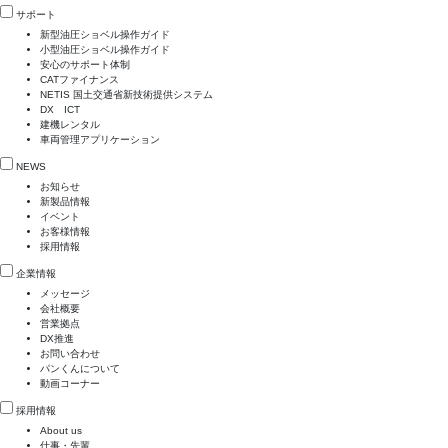
サポート
新型油圧ショベル操作ガイド
小型油圧ショベル操作ガイド
安心のサポート体制
CATファイナンス
NETIS 国土交通省新技術提供システム
DX ICT
建機レンタル
車両管理アプリケーション
NEWS
お知らせ
新製品情報
イベント
お客様情報
採用情報
企業情報
メッセージ
会社概要
営業拠点
DX推進
お問い合わせ
パンくんについて
動画コーナー
採用情報
About us
仕事・先輩