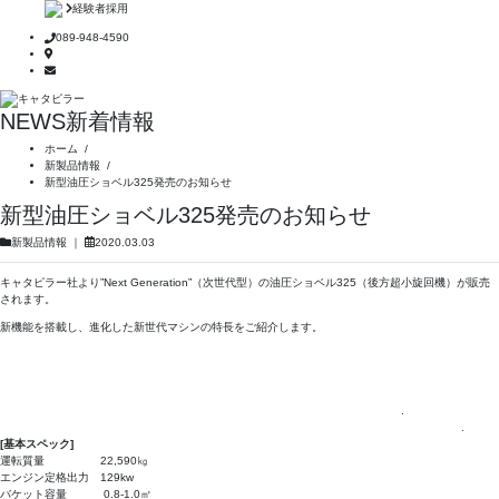
経験者採用
089-948-4590
NEWS
新着情報
ホーム
/
新製品情報
/
新型油圧ショベル325発売のお知らせ
新型油圧ショベル325発売のお知らせ
新製品情報
｜
2020.03.03
キャタピラー社より”Next Generation”（次世代型）の油圧ショベル325（後方超小旋回機）が販売
されます。
新機能を搭載し、進化した新世代マシンの特長をご紹介します。
.
.
[基本スペック
]
運転質量 22,590㎏
エンジン定格出力 129kw
バケット容量 0.8-1.0㎥