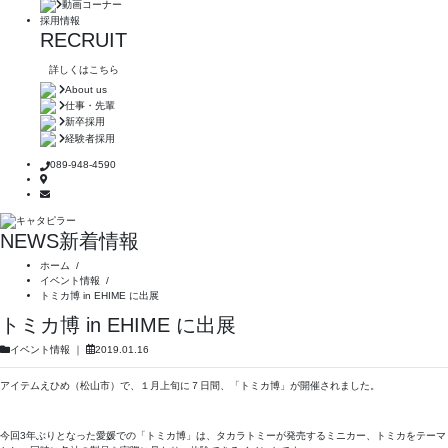
動画コーナー
採用情報
RECRUIT
詳しくはこちら
About us
仕事・先輩
新卒採用
経験者採用
089-948-4590
NEWS
新着情報
ホーム
/
イベント情報
/
トミカ博 in EHIME に出展
トミカ博 in EHIME に出展
イベント情報
｜
2019.01.16
アイテムえひめ（松山市）で、１月上旬に７日間、「トミカ博」が開催されました。
今回3年ぶりとなった愛媛での「トミカ博」は、タカラトミーが発売するミニカー、トミカをテーマ