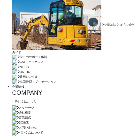
小型油圧ショベル操作
ガイド
安心のサポート体制
CATファイナンス
NETIS
DX ICT
建機レンタル
車両管理アプリケーション
企業情報
COMPANY
詳しくはこちら
メッセージ
会社概要
営業拠点
DX推進
お問い合わせ
パンくんについて