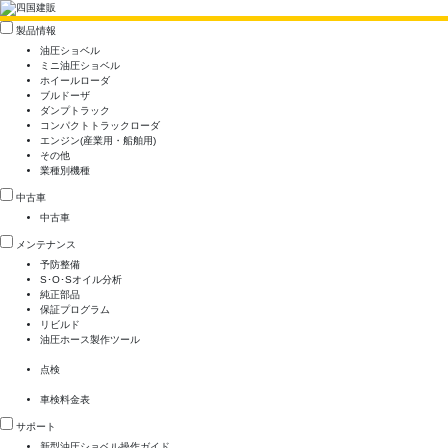
製品情報
油圧ショベル
ミニ油圧ショベル
ホイールローダ
ブルドーザ
ダンプトラック
コンパクトトラックローダ
エンジン(産業用・船舶用)
その他
業種別機種
中古車
中古車
メンテナンス
予防整備
S･O･Sオイル分析
純正部品
保証プログラム
リビルド
油圧ホース製作ツール
点検
車検料金表
サポート
新型油圧ショベル操作ガイド