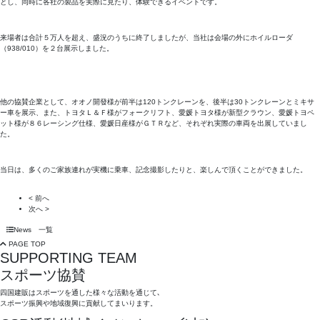
とし、同時に各社の製品を実際に見たり、体験できるイベントです。
来場者は合計５万人を超え、盛況のうちに終了しましたが、当社は会場の外にホイルローダ
（938/010）を２台展示しました。
他の協賛企業として、オオノ開發様が前半は120トンクレーンを、後半は30トンクレーンとミキサ
ー車を展示、また、トヨタＬ＆Ｆ様がフォークリフト、愛媛トヨタ様が新型クラウン、愛媛トヨペ
ット様が８６レーシング仕様、愛媛日産様がＧＴＲなど、それぞれ実際の車両を出展していまし
た。
当日は、多くのご家族連れが実機に乗車、記念撮影したりと、楽しんで頂くことができました。
< 前へ
次へ >
News 一覧
PAGE TOP
SUPPORTING TEAM
スポーツ協賛
四国建販はスポーツを通した様々な活動を通じて､
スポーツ振興や地域復興に貢献してまいります。