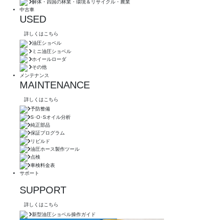
解体・四国の林業・環境＆リサイクル・農業
中古車
USED
詳しくはこちら
油圧ショベル
ミニ油圧ショベル
ホイールローダ
その他
メンテナンス
MAINTENANCE
詳しくはこちら
予防整備
S･O･Sオイル分析
純正部品
保証プログラム
リビルド
油圧ホース製作ツール
点検
車検料金表
サポート
SUPPORT
詳しくはこちら
新型油圧ショベル操作ガイド