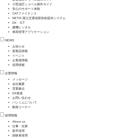
小型油圧ショベル操作ガイド
安心のサポート体制
CATファイナンス
NETIS 国土交通省新技術提供システム
DX ICT
建機レンタル
車両管理アプリケーション
NEWS
お知らせ
新製品情報
イベント
お客様情報
採用情報
企業情報
メッセージ
会社概要
営業拠点
DX推進
お問い合わせ
パンくんについて
動画コーナー
採用情報
About us
仕事・先輩
新卒採用
経験者採用